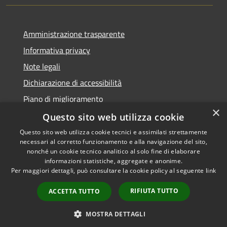
Amministrazione trasparente
Informativa privacy
Note legali
Dichiarazione di accessibilità
Piano di miglioramento
×
Questo sito web utilizza cookie
Questo sito web utilizza cookie tecnici e assimilati strettamente
necessari al corretto funzionamento e alla navigazione del sito,
RSS
Copyright © 2026 • Comune di
nonché un cookie tecnico analitico al solo fine di elaborare
Accessibilità
informazioni statistiche, aggregate e anonime.
Castiglion Fiorentino •
Per maggiori dettagli, può consultare la cookie policy al seguente
link
Privacy
Municipium
Powered by
•
Cookie
Accesso redazione
RIFIUTA TUTTO
ACCETTA TUTTO
Mappa del sito
Whistleblowing
MOSTRA DETTAGLI