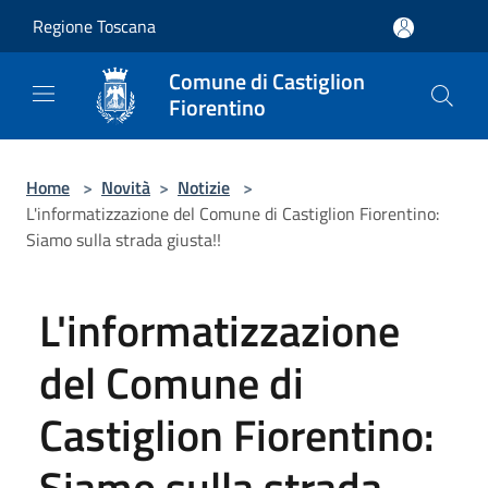
Salta al contenuto principale
Regione Toscana
Comune di Castiglion
Fiorentino
Home
>
Novità
>
Notizie
>
L'informatizzazione del Comune di Castiglion Fiorentino:
Siamo sulla strada giusta!!
L'informatizzazione
del Comune di
Castiglion Fiorentino:
Siamo sulla strada