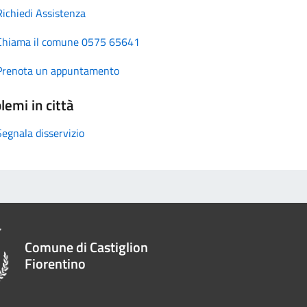
Richiedi Assistenza
Chiama il comune 0575 65641
Prenota un appuntamento
lemi in città
Segnala disservizio
Comune di Castiglion
Fiorentino