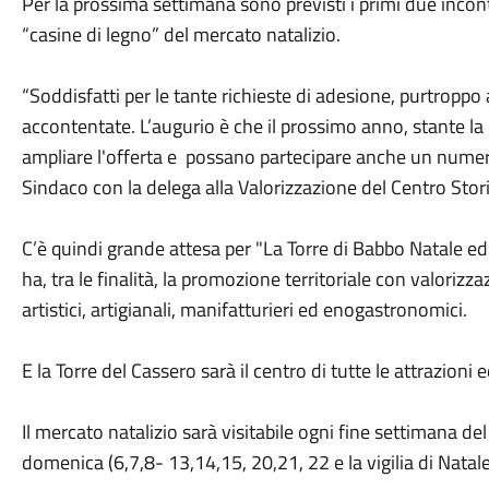
Per la prossima settimana sono previsti i primi due incontr
“casine di legno” del mercato natalizio.
“Soddisfatti per le tante richieste di adesione, purtroppo
accontentate. L’augurio è che il prossimo anno, stante la 
ampliare l'offerta e possano partecipare anche un numero 
Sindaco con la delega alla Valorizzazione del Centro Stori
C’è quindi grande attesa per "La Torre di Babbo Natale ed 
ha, tra le finalità, la promozione territoriale con valorizzazi
artistici, artigianali, manifatturieri ed enogastronomici.
E la Torre del Cassero sarà il centro di tutte le attrazioni
Il mercato natalizio sarà visitabile ogni fine settimana d
domenica (6,7,8- 13,14,15, 20,21, 22 e la vigilia di Natal