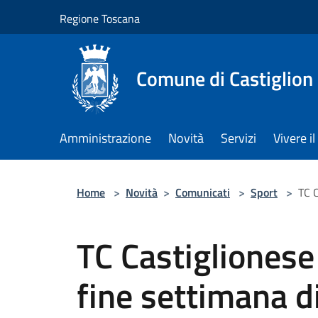
Salta al contenuto principale
Regione Toscana
Comune di Castiglion
Amministrazione
Novità
Servizi
Vivere 
Home
>
Novità
>
Comunicati
>
Sport
>
TC C
TC Castiglionese
fine settimana di