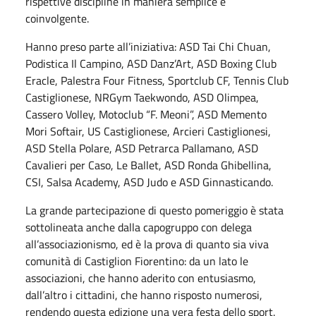
rispettive discipline in maniera semplice e
coinvolgente.
Hanno preso parte all’iniziativa:
ASD Tai Chi Chuan,
Podistica Il Campino, ASD Danz’Art, ASD Boxing Club
Eracle, Palestra Four Fitness, Sportclub CF, Tennis Club
Castiglionese, NRGym Taekwondo, ASD Olimpea,
Cassero Volley, Motoclub “F. Meoni”, ASD Memento
Mori Softair, US Castiglionese, Arcieri Castiglionesi,
ASD Stella Polare, ASD Petrarca Pallamano, ASD
Cavalieri per Caso, Le Ballet, ASD Ronda Ghibellina,
CSI, Salsa Academy, ASD Judo e ASD Ginnasticando.
La grande partecipazione di questo pomeriggio è stata
sottolineata anche dalla capogruppo con delega
all’associazionismo, ed è la prova di quanto sia viva
comunità di Castiglion Fiorentino: da un lato le
associazioni, che hanno aderito con entusiasmo,
dall’altro i cittadini, che hanno risposto numerosi,
rendendo questa edizione una vera festa dello sport.