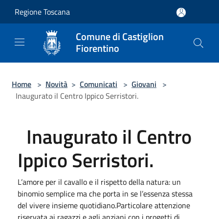
Salta al contenuto principale
Regione Toscana
Comune di Castiglion
Fiorentino
Home
>
Novità
>
Comunicati
>
Giovani
>
Inaugurato il Centro Ippico Serristori.
Inaugurato il Centro
Ippico Serristori.
L’amore per il cavallo e il rispetto della natura: un
binomio semplice ma che porta in se l’essenza stessa
del vivere insieme quotidiano.Particolare attenzione
riservata ai ragazzi e agli anziani con i progetti di