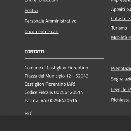
Appalti pu
Politici
Catasto e
Personale Amministrativo
Turismo
Documenti e dati
Mobilità e
CONTATTI
Comune di Castiglion Fiorentino
Prenotaz
Piazza del Municipio,12 - 52043
Segnalazi
Castiglion Fiorentino (AR)
Leggi le 
Codice Fiscale: 00256420514
Richiesta
Partita IVA: 00256420514
PEC:
comune.castiglionfiorentino@legalmail.it
Centralino Unico: 0575 65641