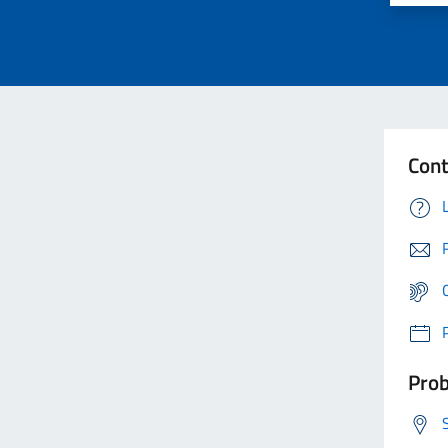
Cont
Prob