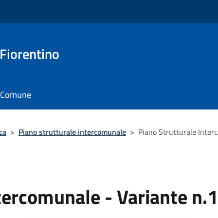
 Fiorentino
il Comune
ca
>
Piano strutturale intercomunale
>
Piano Strutturale Inter
tercomunale - Variante n.1