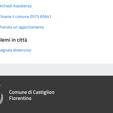
Richiedi Assistenza
Chiama il comune 0575 65641
Prenota un appuntamento
lemi in città
Segnala disservizio
Comune di Castiglion
Fiorentino